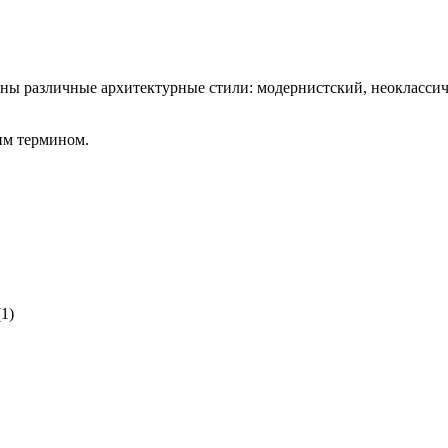
им термином.
(1)