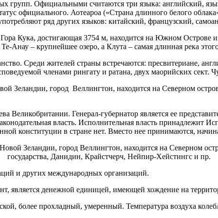
ых групп. Официальными считаются три языка: английский, язы
татус официального. Аотеароа («Страна длинного белого облака»
употребляют ряд других языков: китайский, французский, самоан
ство. Среди жителей страны встречаются: пресвитериане, англи
поведуемой членами рингату и ратана, двух маорийских сект. Ч
овой Зеландии, город Веллингтон, находится на Северном остро
лева Великобритании. Генерал-губернатор является ее представит
законодательная власть. Исполнительная власть принадлежит Исп
ой конституции в стране нет. Вместо нее принимаются, начина
наций и других международных организаций.
нт, является денежной единицей, имеющей хождение на террито
кой, более прохладный, умеренный. Температура воздуха колеблет