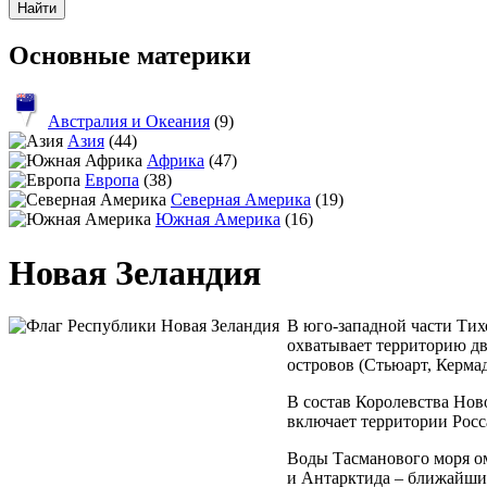
Основные материки
Австралия и Океания
(9)
Азия
(44)
Африка
(47)
Европа
(38)
Северная Америка
(19)
Южная Америка
(16)
Новая Зеландия
В юго-западной части Тихо
охватывает территорию дв
островов (Стьюарт, Кермад
В состав Королевства Нов
включает территории Росса
Воды Тасманового моря ом
и Антарктида – ближайшие