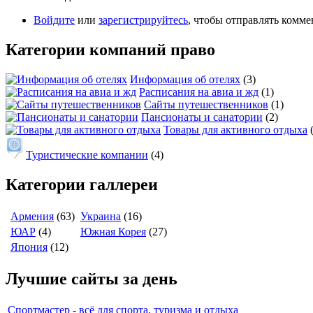
Войдите
или
зарегистрируйтесь
, чтобы отправлять комм
Категории компаний право
Информация об отелях
(3)
Расписания на авиа и жд
(1)
Сайты путешественников
(1)
Пансионаты и санатории
(2)
Товары для активного отдыха
Туристические компании
(4)
Категории галлереи
Армения
(63)
Украина
(16)
ЮАР
(4)
Южная Корея
(27)
Япония
(12)
Лучшие сайты за день
Спортмастер - всё для спорта, туризма и отдыха