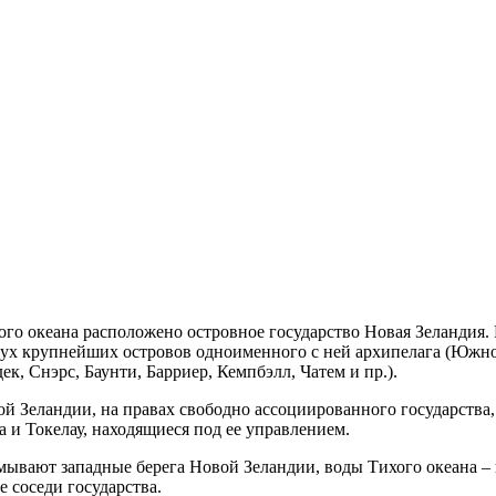
го океана расположено островное государство Новая Зеландия. П
ух крупнейших островов одноименного с ней архипелага (Южног
ек, Снэрс, Баунти, Барриер, Кемпбэлл, Чатем и пр.).
ой Зеландии, на правах свободно ассоциированного государства,
 и Токелау, находящиеся под ее управлением.
ывают западные берега Новой Зеландии, воды Тихого океана – 
 соседи государства.