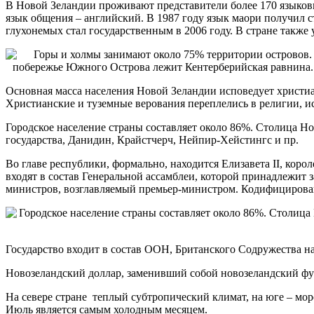
В Новой Зеландии проживают представители более 170 языков
язык общения – английский. В 1987 году язык маори получил с
глухонемых стал государственным в 2006 году. В стране также 
Основная масса населения Новой Зеландии исповедует христиан
Христианские и туземные верования переплелись в религии, ис
Городское население страны составляет около 86%. Столица Н
государства, Данидин, Крайстчерч, Нейпир-Хейстингс и пр.
Во главе республики, формально, находится Елизавета II, коро
входят в состав Генеральной ассамблеи, которой принадлежит 
министров, возглавляемый премьер-министром. Кодифицированн
Государство входит в состав ООН, Британского Содружества 
Новозеландский доллар, заменивший собой новозеландский фу
На севере стране теплый субтропический климат, на юге – морс
Июль является самым холодным месяцем.