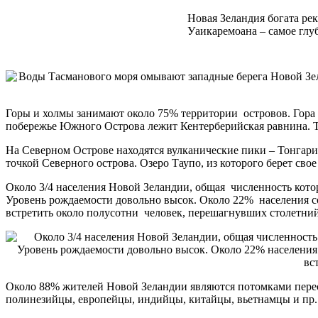
Новая Зеландия богата рек
Уаикаремоана – самое глу
Горы и холмы занимают около 75% территории островов. Гора
побережье Южного Острова лежит Кентерберийская равнина. Те
На Северном Острове находятся вулканические пики – Тонгарир
точкой Северного острова. Озеро Таупо, из которого берет сво
Около 3/4 населения Новой Зеландии, общая численность котор
Уровень рождаемости довольно высок. Около 22% населения со
встретить около полусотни человек, перешагнувших столетний
Около 88% жителей Новой Зеландии являются потомками перес
полинезийцы, европейцы, индийцы, китайцы, вьетнамцы и пр.