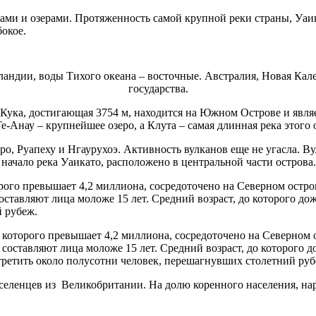
ами и озерами. Протяженность самой крупной реки страны, Уаика
бокое.
 Кука, достигающая 3754 м, находится на Южном Острове и явл
-Анау – крупнейшее озеро, а Клута – самая длинная река этого
о, Руапеху и Нгаурухоэ. Активность вулканов еще не угасла. В
е начало река Уаикато, расположено в центральной части острова.
ого превышает 4,2 миллиона, сосредоточено на Северном остров
ставляют лица моложе 15 лет. Средний возраст, до которого до
 рубеж.
еленцев из Великобритании. На долю коренного населения, нар