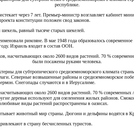
истекает через 7 лет. Премьер-министр возглавляет кабинет мин
 проекта конституции положен свод законов.
 шекель, равный тысяче старых шекелей.
ереименовали римляне. В мае 1948 года образовалось современно
году. Израиль входит в состав ООН.
рактерны для субтропического средиземноморского климата стран
аги. Северные возвышенные районы и средиземноморское побер
ермон. Снегопады случаются и в Иерусалиме.
 насчитывающих около 2600 видов растений. 70 % современных л
ругие деревья используют для озеленения жилых районов. Смоко
олюбивые виды растений распространены в оазисах.
итывает животный мир страны. Дюгони и дельфины водятся в К
ривлекают в страну бесчисленных туристов.