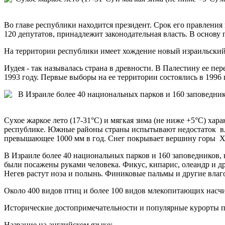
Во главе республики находится президент. Срок его правления 
120 депутатов, принадлежит законодательная власть. В основу
На территории республики имеет хождение новый израильский
Иудея - так называлась страна в древности. В Палестину ее п
1993 году. Первые выборы на ее территории состоялись в 1996 
Сухое жаркое лето (17-31°C) и мягкая зима (не ниже +5°C) ха
республике. Южные районы страны испытывают недостаток вл
превышающее 1000 мм в год. Снег покрывает вершину горы Х
В Израиле более 40 национальных парков и 160 заповедников,
были посажены руками человека. Фикус, кипарис, олеандр и д
Негев растут ноэа и полынь. Финиковые пальмы и другие влаг
Около 400 видов птиц и более 100 видов млекопитающих насч
Исторические достопримечательности и популярные курорты п
Название на английском языке: