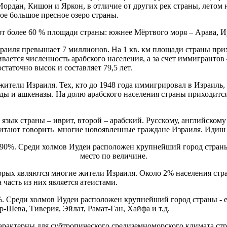
Иордан, Кишон и Яркон, в отличие от других рек страны, летом 
мое большое пресное озеро страны.
раиля превышает 7 миллионов. На 1 кв. км площади страны прих
ается численность арабского населения, а за счет иммигрантов
, достаточно высок и составляет 79,5 лет.
ители Израиля. Тех, кто до 1948 года иммигрировал в Израиль,
ды и ашкеназы. На долю арабского населения страны приходитс
язык страны – иврит, второй – арабский. Русскому, английском
тают говорить многие новоявленные граждане Израиля. Идиш р
орых являются многие жители Израиля. Около 2% населения стра
 часть из них является атеистами.
. Среди холмов Иудеи расположен крупнейший город страны - ее
-Шева, Тиверия, Эйлат, Рамат-Ган, Хайфа и т.д.