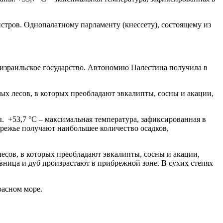
истров. Однопалатному парламенту (кнессету), состоящему из
е израильское государство. Автономию Палестина получила в
ы. +53,7 °C – максимальная температура, зафиксированная в
ежье получают наибольшее количество осадков,
есов, в которых преобладают эвкалипты, сосны и акации,
вница и дуб произрастают в прибрежной зоне. В сухих степях
расном море.