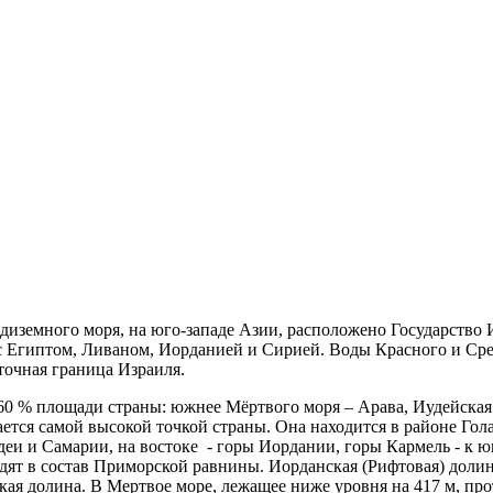
диземного моря, на юго-западе Азии, расположено Государство
 с Египтом, Ливаном, Иорданией и Сирией. Воды Красного и Сре
точная граница Израиля.
0 % площади страны: южнее Мёртвого моря – Арава, Иудейская н
ается самой высокой точкой страны. Она находится в районе Гол
деи и Самарии, на востоке - горы Иордании, горы Кармель - к ю
дят в состав Приморской равнины. Иорданская (Рифтовая) долин
кая долина. В Мертвое море, лежащее ниже уровня на 417 м, про