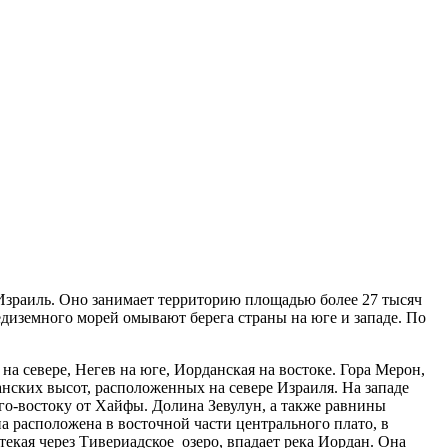
 Израиль. Оно занимает территорию площадью более 27 тысяч
диземного морей омывают берега страны на юге и западе. По
а севере, Негев на юге, Иорданская на востоке. Гора Мерон,
анских высот, расположенных на севере Израиля. На западе
го-востоку от Хайфы. Долина Зевулун, а также равнины
а расположена в восточной части центрального плато, в
текая через Тивериадское озеро, впадает река Иордан. Она