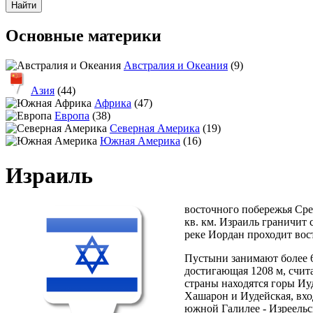
Основные материки
Австралия и Океания
(9)
Азия
(44)
Африка
(47)
Европа
(38)
Северная Америка
(19)
Южная Америка
(16)
Израиль
восточного побережья Сре
кв. км. Израиль граничит
реке Иордан проходит вос
Пустыни занимают более 6
достигающая 1208 м, счит
страны находятся горы Иу
Хашарон и Иудейская, вхо
южной Галилее - Изреельс