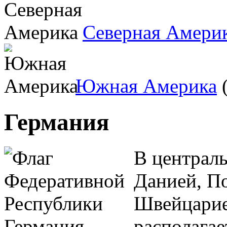
Северная Амери
Южная Америка
(
Германия
В централ
Данией, По
Швейцарие
располагае