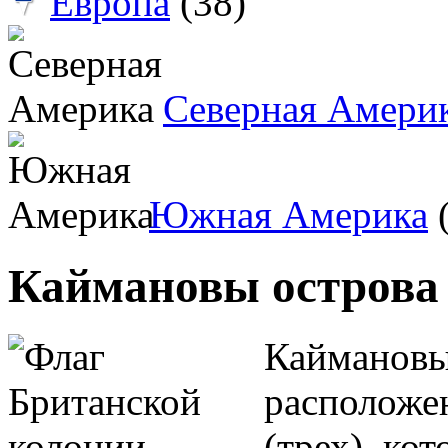
Европа
(38)
Северная Амери
Южная Америка
(
Каймановы острова
Каймановы 
расположен
(трех), ко