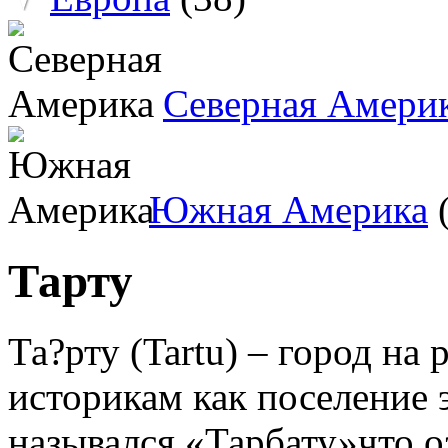
Северная Амери
Южная Америка
(
Тарту
Та?рту (Tartu) – город на
историкам как поселение э
назывался «Тарбату»что о