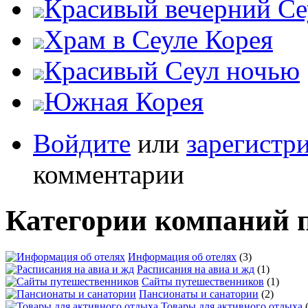
Красивый вечерний Се
Храм в Сеуле Корея
Красивый Сеул ночью
Южная Корея
Войдите
или
зарегистр
комментарии
Категории компаний 
Информация об отелях
(3)
Расписания на авиа и жд
(1)
Сайты путешественников
(1)
Пансионаты и санатории
(2)
Товары для активного отдыха