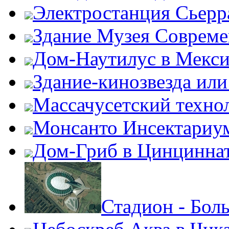
Электростанция Сьерр
Здание Музея Совреме
Дом-Наутилус в Мекси
Здание-кинозвезда ил
Массачусетский техно
Монсанто Инсектариу
Дом-Гриб в Цинцинна
Стадион - Бол