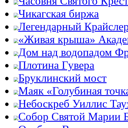
Часовня Святого Крест
Чикагская биржа
Легендарный Крайсле
«Живая крыша» Акаде
Дом над водопадом Фр
Плотина Гувера
Бруклинский мост
Маяк «Голубиная точк
Небоскреб Уиллис Тау
Собор Святой Марии 