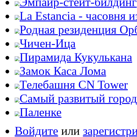
Эмпайр-стейт-билдинг
La Estancia - часовня и
Родная резиденция Ор
Чичен-Ица
Пирамида Кукулькана
Замок Каса Лома
Телебашня CN Tower
Самый развитый город
Паленке
Войдите
или
зарегистр