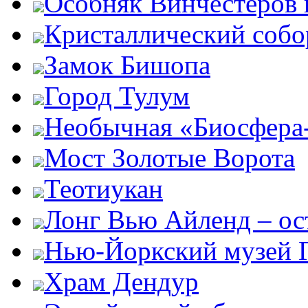
Особняк Винчестеров 
Кристаллический собо
Замок Бишопа
Город Тулум
Необычная «Биосфера
Мост Золотые Ворота
Теотиукан
Лонг Вью Айленд – ос
Нью-Йоркский музей 
Храм Дендур