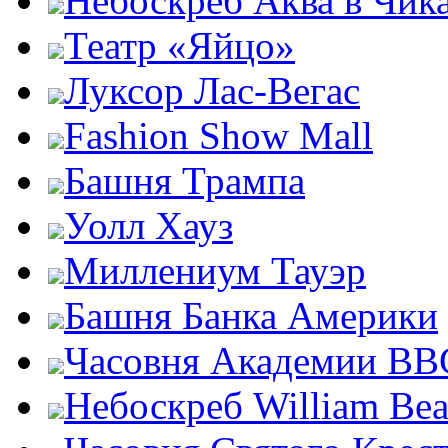
Небоскреб Аква в Чик
Театр «Яйцо»
Луксор Лас-Вегас
Fashion Show Mall
Башня Трампа
Уолл Хауз
Миллениум Тауэр
Башня Банка Америки
Часовня Академии ВВ
Небоскреб William Bea