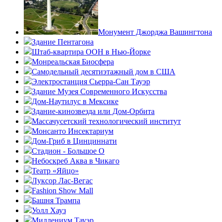
Монумент Джорджа Вашингтона
Здание Пентагона
Штаб-квартира ООН в Нью-Йорке
Монреальская Биосфера
Самодельный десятиэтажный дом в США
Электростанция Сьерра-Сан Тауэр
Здание Музея Современного Искусства
Дом-Наутилус в Мексике
Здание-кинозвезда или Дом-Орбита
Массачусетский технологический институт
Монсанто Инсектариум
Дом-Гриб в Цинциннати
Стадион - Большое О
Небоскреб Аква в Чикаго
Театр «Яйцо»
Луксор Лас-Вегас
Fashion Show Mall
Башня Трампа
Уолл Хауз
Миллениум Тауэр