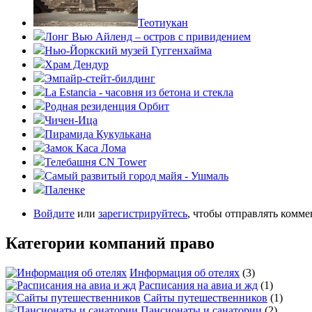
Теотиукан
Лонг Вью Айленд – остров с привидением
Нью-Йоркский музей Гуггенхайма
Храм Дендур
Эмпайр-стейт-билдинг
La Estancia - часовня из бетона и стекла
Родная резиденция Орбит
Чичен-Ица
Пирамида Кукулькана
Замок Каса Лома
Телебашня CN Tower
Самый развитый город майя - Ушмаль
Паленке
Войдите
или
зарегистрируйтесь
, чтобы отправлять комм
Категории компаний право
Информация об отелях
(3)
Расписания на авиа и жд
(1)
Сайты путешественников
(1)
Пансионаты и санатории
(2)