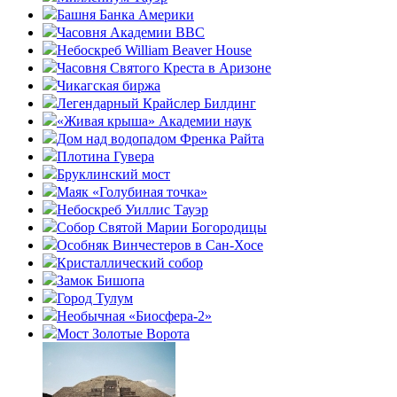
Башня Банка Америки
Часовня Академии ВВС
Небоскреб William Beaver House
Часовня Святого Креста в Аризоне
Чикагская биржа
Легендарный Крайслер Билдинг
«Живая крыша» Академии наук
Дом над водопадом Френка Райта
Плотина Гувера
Бруклинский мост
Маяк «Голубиная точка»
Небоскреб Уиллис Тауэр
Собор Святой Марии Богородицы
Особняк Винчестеров в Сан-Хосе
Кристаллический собор
Замок Бишопа
Город Тулум
Необычная «Биосфера-2»
Мост Золотые Ворота