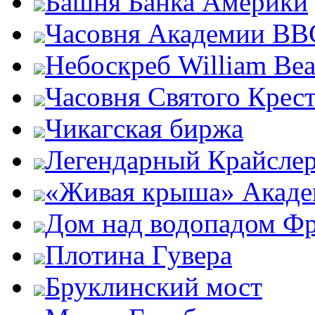
Башня Банка Америки
Часовня Академии ВВ
Небоскреб William Bea
Часовня Святого Крест
Чикагская биржа
Легендарный Крайсле
«Живая крыша» Акаде
Дом над водопадом Фр
Плотина Гувера
Бруклинский мост