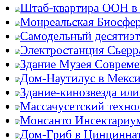
Штаб-квартира ООН в
Монреальская Биосфе
Самодельный десятиэ
Электростанция Сьерр
Здание Музея Совреме
Дом-Наутилус в Мекси
Здание-кинозвезда ил
Массачусетский техно
Монсанто Инсектариу
Дом-Гриб в Цинцинна