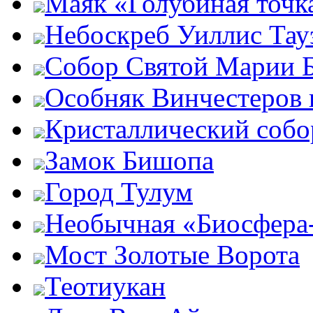
Маяк «Голубиная точк
Небоскреб Уиллис Тау
Собор Святой Марии 
Особняк Винчестеров 
Кристаллический собо
Замок Бишопа
Город Тулум
Необычная «Биосфера
Мост Золотые Ворота
Теотиукан