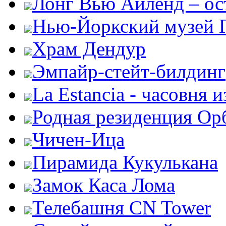
Лонг Вью Айленд – ос
Нью-Йоркский музей 
Храм Дендур
Эмпайр-стейт-билдинг
La Estancia - часовня и
Родная резиденция Ор
Чичен-Ица
Пирамида Кукулькана
Замок Каса Лома
Телебашня CN Tower