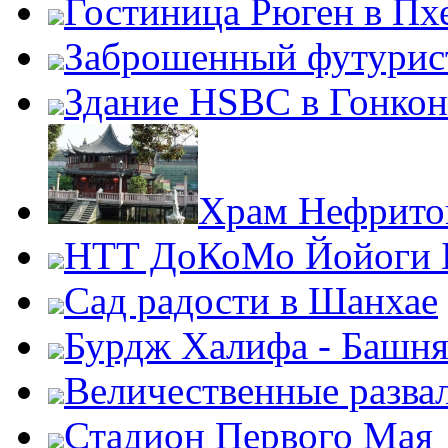
Гостиница Рюген в Пх
Заброшенный футурис
Здание HSBC в Гонкон
Храм Нефрито
НТТ ДоКоМо Йойоги 
Сад радости в Шанхае
Бурдж Халифа - Башн
Величественные разва
Стадион Первого Мая