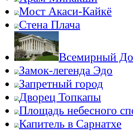
Мост Акаси-Кайкё
Стена Плача
Всемирный До
Замок-легенда Эдо
Запретный город
Дворец Топкапы
Площадь небесного сп
Капитель в Сарнатхе