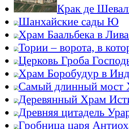
Крак де Шевал
Шанхайские сады Ю
Храм Баальбека в Лив
Тории – ворота, в кот
Церковь Гроба Господ
Храм Боробудур в Ин
Самый длинный мост 
Деревянный Храм Ис
Древняя цитадель Ура
Гробница царя Антиох