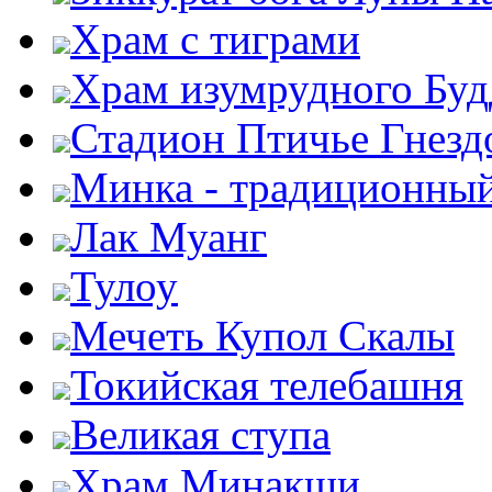
Храм с тиграми
Храм изумрудного Бу
Стадион Птичье Гнезд
Минка - традиционны
Лак Муанг
Тулоу
Мечеть Купол Скалы
Токийская телебашня
Великая ступа
Храм Минакши