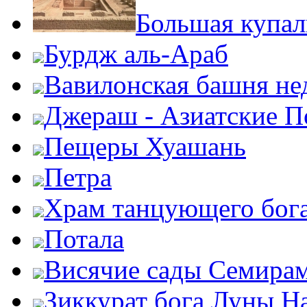
Большая купал
Бурдж аль-Араб
Вавилонская башня нед
Джераш - Азиатские 
Пещеры Хуашань
Петра
Храм танцующего бог
Потала
Висячие сады Семира
Зиккурат бога Луны Н