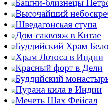
Башни-близнецы Петро
Высочайший небоскре
Шведагонская ступа
Дом-саквояж в Китае
Буддийский Храм Бел
Храм Лотоса в Индии
Красный форт в Дели
Буддийский монастыр
Пурана кила в Индии
Мечеть Шах Фейсал