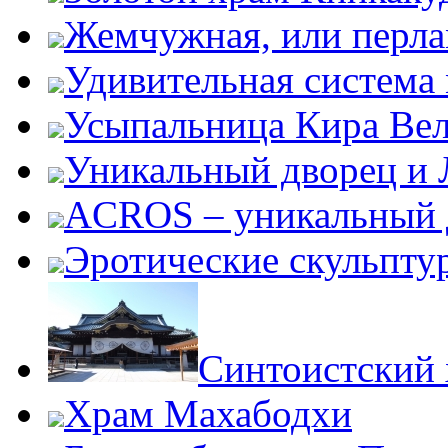
Жемчужная, или перла
Удивительная система
Усыпальница Кира Вел
Уникальный дворец и 
ACROS – уникальный 
Эротические скульпту
Синтоистский 
Храм Махабодхи