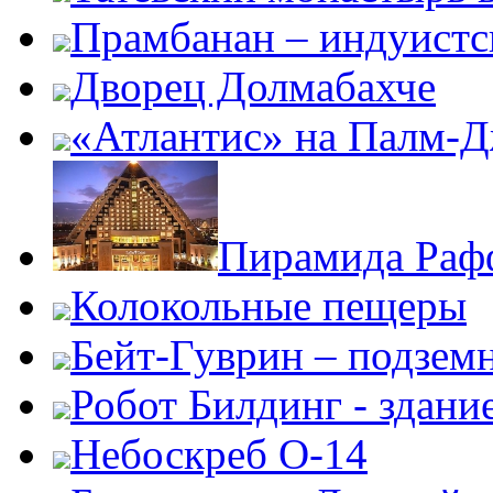
Прамбанан – индуистс
Дворец Долмабахче
«Атлантис» на Палм-
Пирамида Раф
Колокольные пещеры
Бейт-Гуврин – подземн
Робот Билдинг - здани
Небоскреб О-14