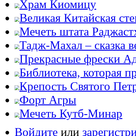
Храм Киомицу
Великая Китайская сте
Мечеть штата Раджаст
Тадж-Махал – сказка 
Прекрасные фрески А
Библиотека, которая п
Крепость Святого Пет
Форт Агры
Мечеть Кутб-Минар
Войдите
или
зарегистр