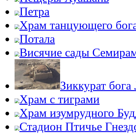
Петра
Храм танцующего бог
Потала
Висячие сады Семира
Зиккурат бога
Храм с тиграми
Храм изумрудного Бу
Стадион Птичье Гнезд