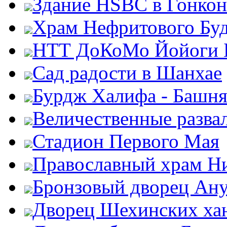
Здание HSBC в Гонкон
Храм Нефритового Бу
НТТ ДоКоМо Йойоги 
Сад радости в Шанхае
Бурдж Халифа - Башн
Величественные разва
Стадион Первого Мая
Православный храм Н
Бронзовый дворец Ан
Дворец Шехинских ха