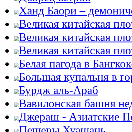
Ханд Баори – демонич
Великая китайская пло
Великая китайская пло
Великая китайская пло
Белая пагода в Бангкок
Большая купальня в г
Бурдж аль-Араб
Вавилонская башня нед
Джераш - Азиатские 
Пещеры Хуашань