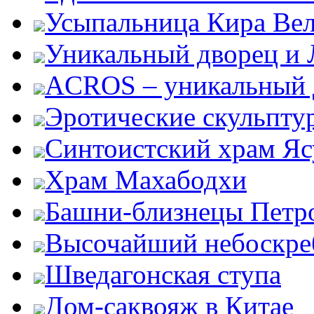
Усыпальница Кира Вел
Уникальный дворец и 
ACROS – уникальный 
Эротические скульпту
Синтоистский храм Яс
Храм Махабодхи
Башни-близнецы Петро
Высочайший небоскре
Шведагонская ступа
Дом-саквояж в Китае