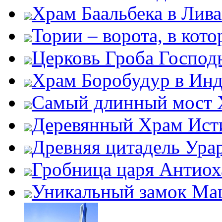
Храм Баальбека в Лив
Тории – ворота, в кот
Церковь Гроба Господ
Храм Боробудур в Ин
Самый длинный мост 
Деревянный Храм Ис
Древняя цитадель Ура
Гробница царя Антиох
Уникальный замок Ма