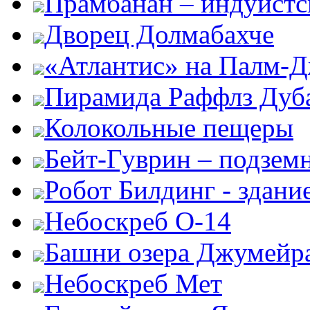
Прамбанан – индуистс
Дворец Долмабахче
«Атлантис» на Палм-
Пирамида Раффлз Дуб
Колокольные пещеры
Бейт-Гуврин – подземн
Робот Билдинг - здани
Небоскреб О-14
Башни озера Джумейр
Небоскреб Мет