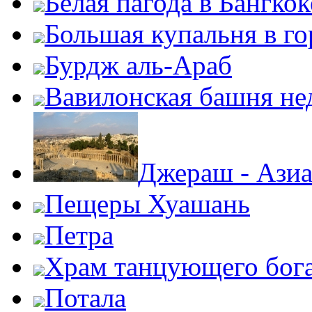
Белая пагода в Бангкок
Большая купальня в г
Бурдж аль-Араб
Вавилонская башня нед
Джераш - Ази
Пещеры Хуашань
Петра
Храм танцующего бог
Потала