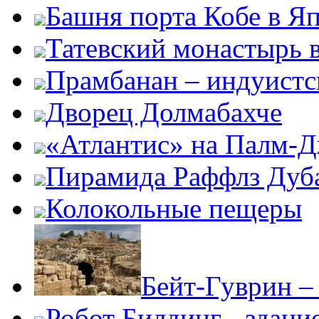
Башня порта Кобе в Я
Татевский монастырь 
Прамбанан – индуистс
Дворец Долмабахче
«Атлантис» на Палм-
Пирамида Раффлз Дуб
Колокольные пещеры
Бейт-Гуврин –
Робот Билдинг - здани