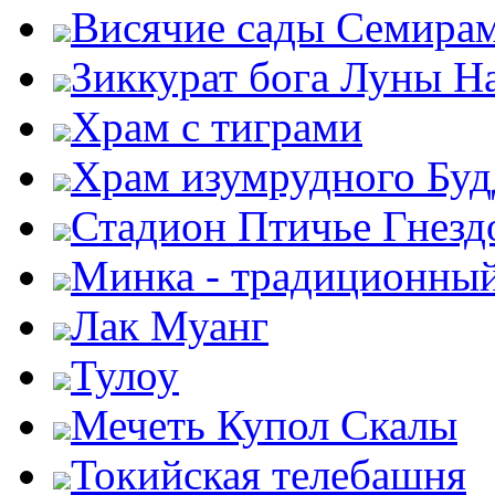
Висячие сады Семира
Зиккурат бога Луны Н
Храм с тиграми
Храм изумрудного Бу
Стадион Птичье Гнезд
Минка - традиционны
Лак Муанг
Тулоу
Мечеть Купол Скалы
Токийская телебашня