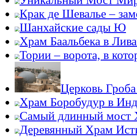
Крак де Шевалье – за
Шанхайские сады Ю
Храм Баальбека в Лив
Тории – ворота, в кот
Церковь Гроба
Храм Боробудур в Ин
Самый длинный мост 
Деревянный Храм Ис