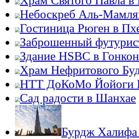
Храм Святого Павла в
Небоскреб Аль-Мамля
Гостиница Рюген в Пх
Заброшенный футурис
Здание HSBC в Гонкон
Храм Нефритового Бу
НТТ ДоКоМо Йойоги 
Сад радости в Шанхае
Бурдж Халифа