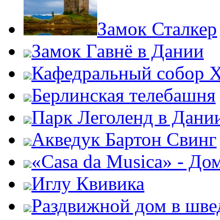
Замок Сталкер
Замок Гавнё в Дании
Кафедральный собор Х
Берлинская телебашня
Парк Леголенд в Дани
Акведук Бартон Свинг
«Casa da Musica» - До
Иглу Квивика
Раздвижной дом в шве