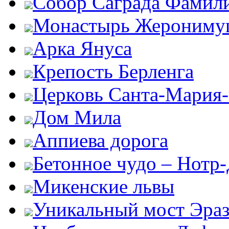
Собор Саграда Фамил
Монастырь Жероним
Арка Януса
Крепость Берленга
Церковь Санта-Мария
Дом Мила
Аппиева дорога
Бетонное чудо – Нотр
Микенские львы
Уникальный мост Эра