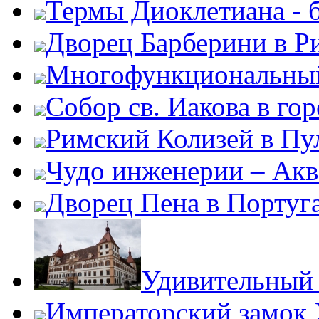
Термы Диоклетиана - 
Дворец Барберини в Р
Многофункциональный
Собор св. Иакова в го
Римский Колизей в Пу
Чудо инженерии – Акв
Дворец Пена в Португ
Удивительный 
Императорский замок