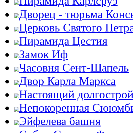
Пирамида Карлсруэ
Дворец - тюрьма Конс
Церковь Святого Петр
Пирамида Цестия
Замок Иф
Часовня Сент-Шапель
Двор Карла Маркса
Настоящий долгострой
Непокоренная Сююмб
Эйфелева башня