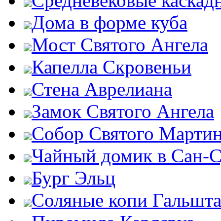
Средневековые каскад
Дома в форме куба
Мост Святого Ангела
Капелла Скровеньи
Стена Аврелиана
Замок Святого Ангела
Собор Святого Марти
Чайный домик в Сан-
Бург Эльц
Соляные копи Гальшта