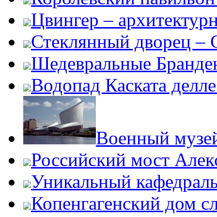
Цвингер – архитектур
Стеклянный дворец – G
Шедевральные Бранден
Водопад Каската делл
Военный музе
Российский мост Алекс
Уникальный кафедрал
Копенгагенский дом с