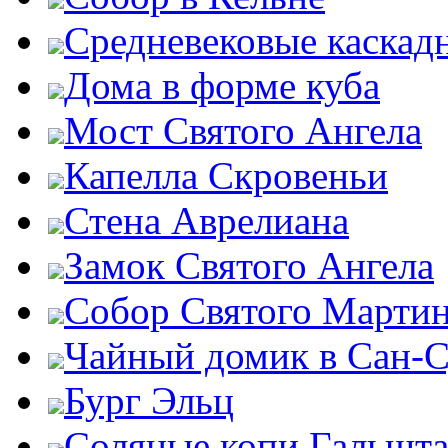
Средневековые каскад
Дома в форме куба
Мост Святого Ангела
Капелла Скровеньи
Стена Аврелиана
Замок Святого Ангела
Собор Святого Марти
Чайный домик в Сан-
Бург Эльц
Соляные копи Гальшта