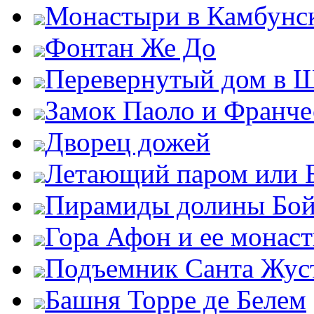
Монастыри в Камбунск
Фонтан Же До
Перевернутый дом в 
Замок Паоло и Франче
Дворец дожей
Летающий паром или 
Пирамиды долины Бо
Гора Афон и ее монас
Подъемник Санта Жус
Башня Торре де Белем