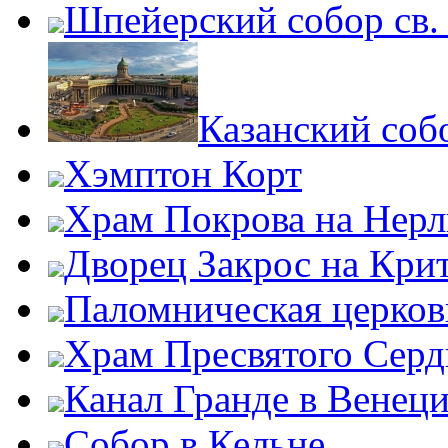
Шпейерский собор св.
Казанский соб
Хэмптон Корт
Храм Покрова на Нерл
Дворец Закрос на Кри
Паломническая церков
Храм Пресвятого Серд
Канал Гранде в Венец
Собор в Кельне