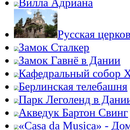
Вилла Адриана
Русская церко
Замок Сталкер
Замок Гавнё в Дании
Кафедральный собор Х
Берлинская телебашня
Парк Леголенд в Дани
Акведук Бартон Свинг
«Casa da Musica» - До