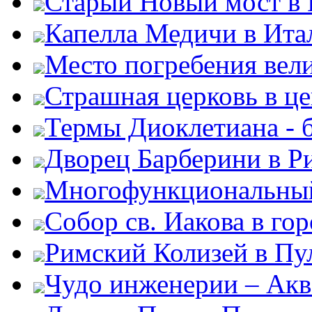
Старый Новый мост в
Капелла Медичи в Ита
Место погребения вел
Страшная церковь в ц
Термы Диоклетиана - 
Дворец Барберини в Р
Многофункциональный
Собор св. Иакова в го
Римский Колизей в Пу
Чудо инженерии – Акв