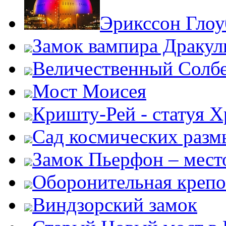
Эрикссон Глоу
Замок вампира Драку
Величественный Солб
Мост Моисея
Кришту-Рей - статуя Х
Сад космических раз
Замок Пьерфон – место
Оборонительная крепо
Виндзорский замок