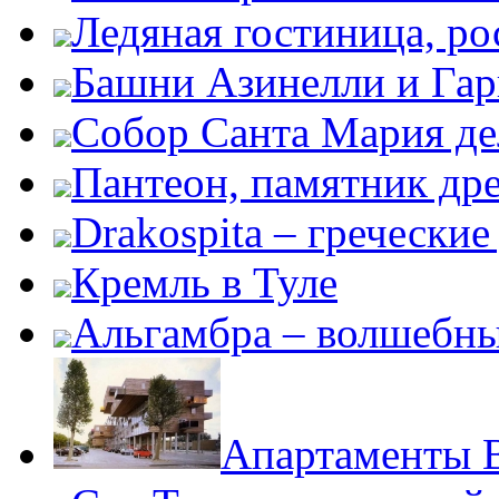
Ледяная гостиница, ро
Башни Азинелли и Гар
Собор Санта Мария де
Пантеон, памятник дре
Drakospita – гречески
Кремль в Туле
Альгамбра – волшебны
Апартаменты 