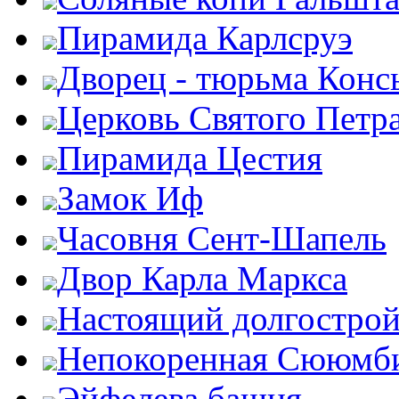
Пирамида Карлсруэ
Дворец - тюрьма Конс
Церковь Святого Петр
Пирамида Цестия
Замок Иф
Часовня Сент-Шапель
Двор Карла Маркса
Настоящий долгострой
Непокоренная Сююмб
Эйфелева башня