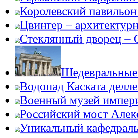
Королевский павильон
Цвингер – архитектур
Стеклянный дворец – G
Шедевральные 
Водопад Каската делл
Военный музей импер
Российский мост Алекс
Уникальный кафедрал