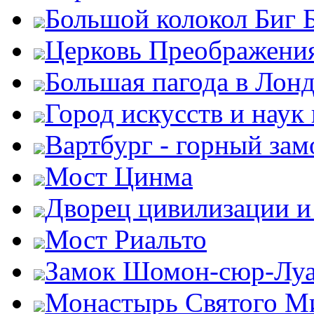
Большой колокол Биг 
Церковь Преображени
Большая пагода в Лон
Город искусств и наук
Вартбург - горный зам
Мост Цинма
Дворец цивилизации и
Мост Риальто
Замок Шомон-сюр-Лу
Монастырь Святого М