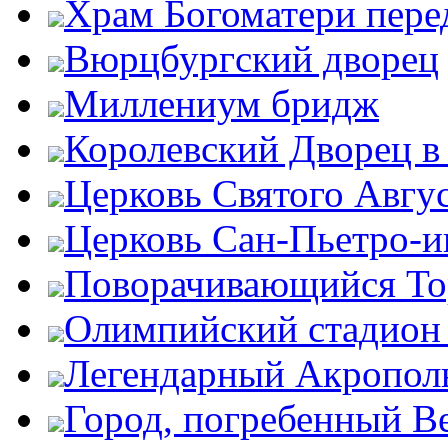
Храм Богоматери пер
Вюрцбургский дворец
Миллениум бридж
Королевский Дворец в
Церковь Святого Авгу
Церковь Сан-Пьетро-
Поворачивающийся Тор
Олимпийский стадион
Легендарный Акропол
Город, погребенный В