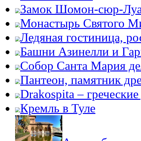
Замок Шомон-сюр-Лу
Монастырь Святого М
Ледяная гостиница, ро
Башни Азинелли и Гар
Собор Санта Мария де
Пантеон, памятник дре
Drakospita – гречески
Кремль в Туле