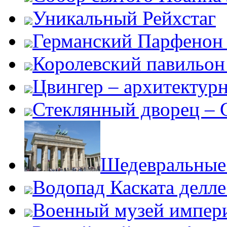
Уникальный Рейхстаг
Германский Парфенон 
Королевский павильон
Цвингер – архитектур
Стеклянный дворец – G
Шедевральные 
Водопад Каската делл
Военный музей импер