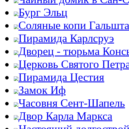
Бург Эльц
Соляные копи Гальшта
Пирамида Карлсруэ
Дворец - тюрьма Конс
Церковь Святого Петр
Пирамида Цестия
Замок Иф
Часовня Сент-Шапель
Двор Карла Маркса
Настоящий долгострой