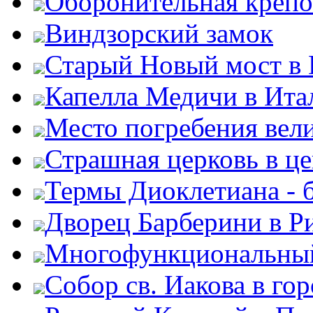
Оборонительная крепо
Виндзорский замок
Старый Новый мост в
Капелла Медичи в Ита
Место погребения вел
Страшная церковь в ц
Термы Диоклетиана - 
Дворец Барберини в Р
Многофункциональный
Собор св. Иакова в го