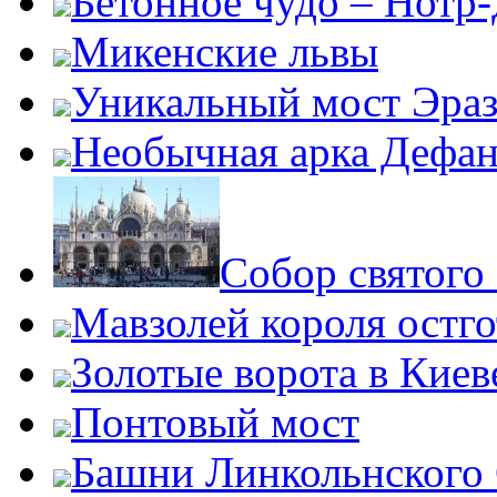
Бетонное чудо – Нотр
Микенские львы
Уникальный мост Эра
Необычная арка Дефан
Собор святого
Мавзолей короля остг
Золотые ворота в Киев
Понтовый мост
Башни Линкольнского