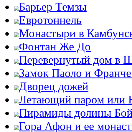
Барьер Темзы
Евротоннель
Монастыри в Камбунск
Фонтан Же До
Перевернутый дом в 
Замок Паоло и Франче
Дворец дожей
Летающий паром или 
Пирамиды долины Бо
Гора Афон и ее монас