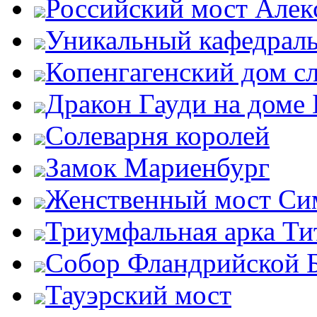
Российский мост Алекс
Уникальный кафедрал
Копенгагенский дом с
Дракон Гауди на доме 
Солеварня королей
Замок Мариенбург
Женственный мост Си
Триумфальная арка Ти
Собор Фландрийской 
Тауэрский мост