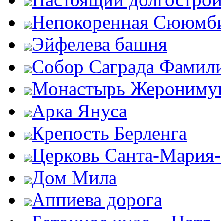
Непокоренная Сююмб
Эйфелева башня
Собор Саграда Фамил
Монастырь Жероним
Арка Януса
Крепость Берленга
Церковь Санта-Мария
Дом Мила
Аппиева дорога