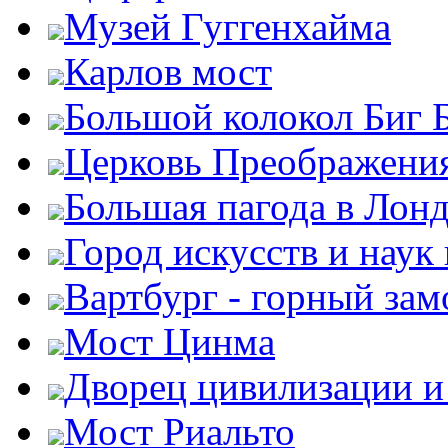
Музей Гуггенхайма
Карлов мост
Большой колокол Биг 
Церковь Преображени
Большая пагода в Лон
Город искусств и наук
Вартбург - горный зам
Мост Цинма
Дворец цивилизации и
Мост Риальто