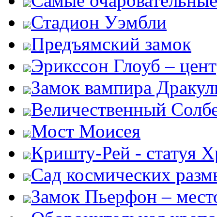
Самые очаровательные
Стадион Уэмбли
Предъямский замок
Эрикссон Глоуб – цент
Замок вампира Драку
Величественный Солб
Мост Моисея
Кришту-Рей - статуя Х
Сад космических раз
Замок Пьерфон – место