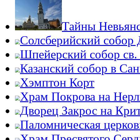
Тайны Невьян
Солсберийский собор
Шпейерский собор св.
Казанский собор в Сан
Хэмптон Корт
Храм Покрова на Нерл
Дворец Закрос на Кри
Паломническая церков
Храм Пресвятого Серд