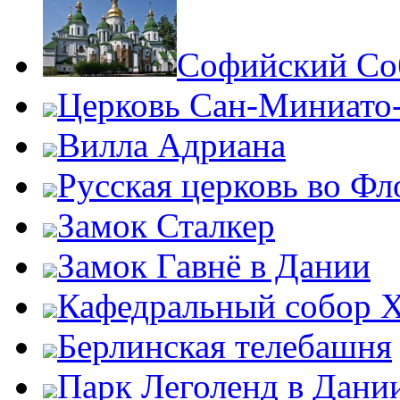
Софийский Со
Церковь Сан-Миниато
Вилла Адриана
Русская церковь во Ф
Замок Сталкер
Замок Гавнё в Дании
Кафедральный собор Х
Берлинская телебашня
Парк Леголенд в Дани