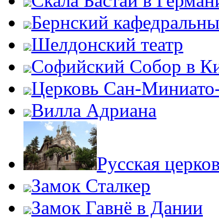
Скала Бастай в Герман
Бернский кафедральны
Шелдонский театр
Софийский Собор в К
Церковь Сан-Миниато
Вилла Адриана
Русская церко
Замок Сталкер
Замок Гавнё в Дании