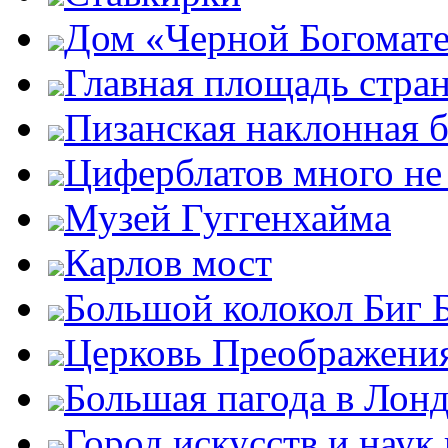
Дом «Черной Богомат
Главная площадь стра
Пизанская наклонная 
Циферблатов много не
Музей Гуггенхайма
Карлов мост
Большой колокол Биг 
Церковь Преображени
Большая пагода в Лон
Город искусств и наук