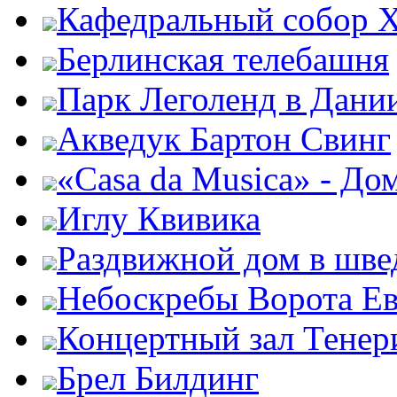
Кафедральный собор Х
Берлинская телебашня
Парк Леголенд в Дани
Акведук Бартон Свинг
«Casa da Musica» - До
Иглу Квивика
Раздвижной дом в шве
Небоскребы Ворота Е
Концертный зал Тенер
Брел Билдинг