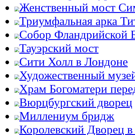
Женственный мост Си
Триумфальная арка Ти
Собор Фландрийской 
Тауэрский мост
Сити Холл в Лондоне
Художественный музей
Храм Богоматери пер
Вюрцбургский дворец
Миллениум бридж
Королевский Дворец в