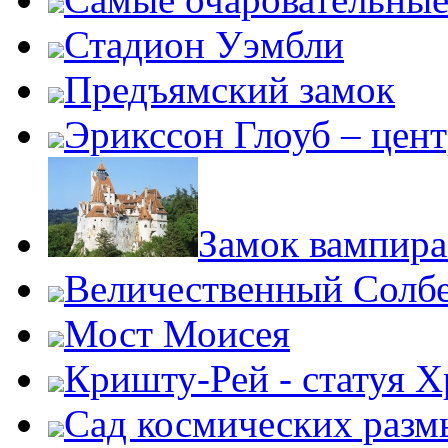
Стадион Уэмбли
Предъямский замок
Эрикссон Глоуб – цент
Замок вампир
Величественный Солб
Мост Моисея
Кришту-Рей - статуя Х
Сад космических раз