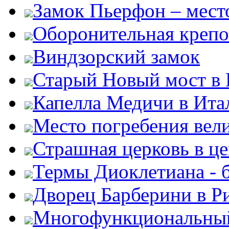
Замок Пьерфон – место
Оборонительная крепо
Виндзорский замок
Старый Новый мост в
Капелла Медичи в Ита
Место погребения вел
Страшная церковь в ц
Термы Диоклетиана - 
Дворец Барберини в Р
Многофункциональный