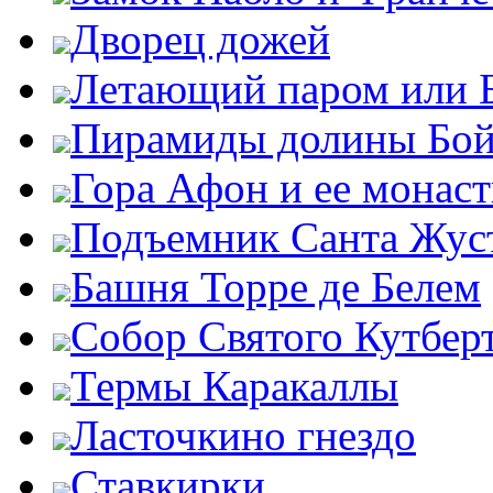
Дворец дожей
Летающий паром или 
Пирамиды долины Бо
Гора Афон и ее монас
Подъемник Санта Жус
Башня Торре де Белем
Собор Святого Кутбер
Термы Каракаллы
Ласточкино гнездо
Ставкирки