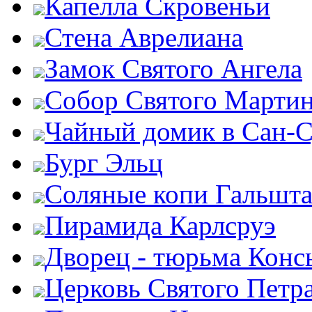
Капелла Скровеньи
Стена Аврелиана
Замок Святого Ангела
Собор Святого Марти
Чайный домик в Сан-
Бург Эльц
Соляные копи Гальшта
Пирамида Карлсруэ
Дворец - тюрьма Конс
Церковь Святого Петр