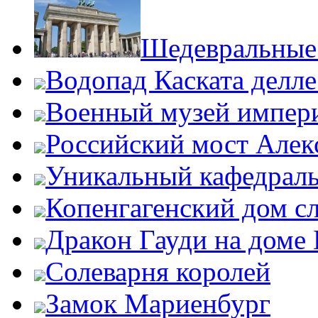
Шедевральные 
Водопад Каската делл
Военный музей импер
Российский мост Алекс
Уникальный кафедрал
Копенгагенский дом с
Дракон Гауди на доме 
Солеварня королей
Замок Мариенбург