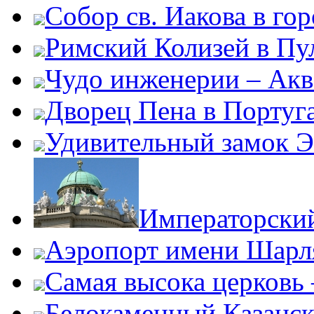
Собор св. Иакова в го
Римский Колизей в Пу
Чудо инженерии – Акв
Дворец Пена в Португ
Удивительный замок Э
Императорски
Аэропорт имени Шарля
Самая высока церковь
Белокаменный Казанс