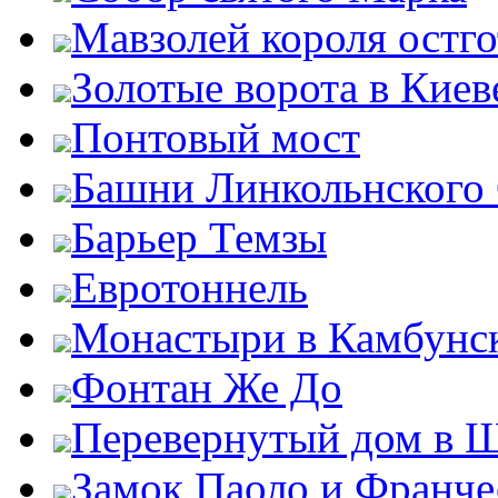
Мавзолей короля остг
Золотые ворота в Киев
Понтовый мост
Башни Линкольнского
Барьер Темзы
Евротоннель
Монастыри в Камбунск
Фонтан Же До
Перевернутый дом в 
Замок Паоло и Франче