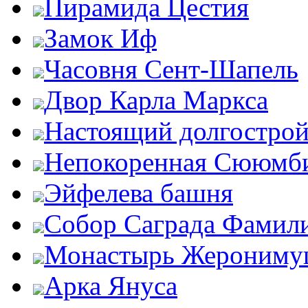
Пирамида Цестия
Замок Иф
Часовня Сент-Шапель
Двор Карла Маркса
Настоящий долгострой
Непокоренная Сююмб
Эйфелева башня
Собор Саграда Фамил
Монастырь Жероним
Арка Януса