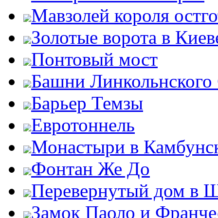
Мавзолей короля остг
Золотые ворота в Киев
Понтовый мост
Башни Линкольнского
Барьер Темзы
Евротоннель
Монастыри в Камбунск
Фонтан Же До
Перевернутый дом в 
Замок Паоло и Франче