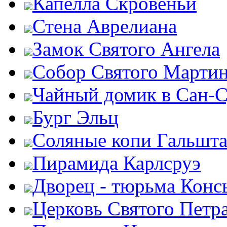
Капелла Скровеньи
Стена Аврелиана
Замок Святого Ангела
Собор Святого Марти
Чайный домик в Сан-
Бург Эльц
Соляные копи Гальшта
Пирамида Карлсруэ
Дворец - тюрьма Конс
Церковь Святого Петр