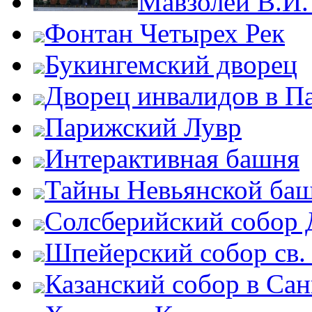
Мавзолей В.И.
Фонтан Четырех Рек
Букингемский дворец
Дворец инвалидов в П
Парижский Лувр
Интерактивная башня
Тайны Невьянской ба
Солсберийский собор
Шпейерский собор св.
Казанский собор в Сан