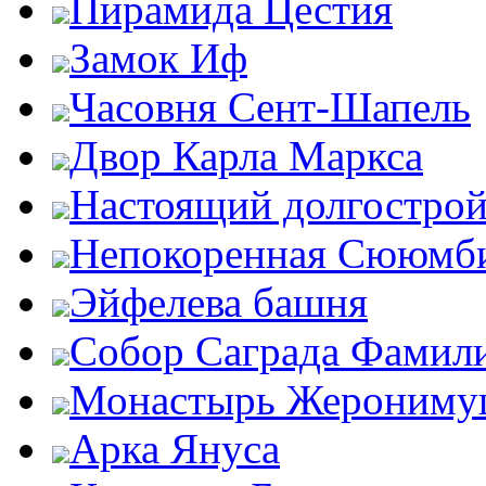
Пирамида Цестия
Замок Иф
Часовня Сент-Шапель
Двор Карла Маркса
Настоящий долгострой
Непокоренная Сююмб
Эйфелева башня
Собор Саграда Фамил
Монастырь Жероним
Арка Януса