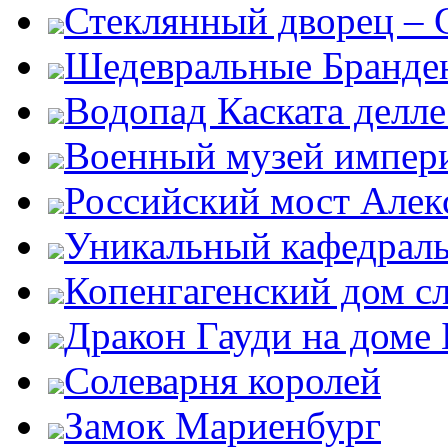
Стеклянный дворец – G
Шедевральные Бранден
Водопад Каската делл
Военный музей импер
Российский мост Алекс
Уникальный кафедрал
Копенгагенский дом с
Дракон Гауди на доме 
Солеварня королей
Замок Мариенбург