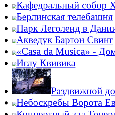
Кафедральный собор Х
Берлинская телебашня
Парк Леголенд в Дани
Акведук Бартон Свинг
«Casa da Musica» - До
Иглу Квивика
Раздвижной до
Небоскребы Ворота Е
Концертный зал Тенер