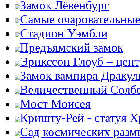
Замок Лёвенбург
Самые очаровательные
Стадион Уэмбли
Предъямский замок
Эрикссон Глоуб – цент
Замок вампира Драку
Величественный Солб
Мост Моисея
Кришту-Рей - статуя Х
Сад космических раз