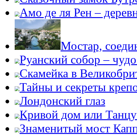
Амо де ля Рен – дере
Мостар, соеди
Руанский собор – чудо
Скамейка в Великобри
Тайны и секреты креп
Лондонский глаз
Кривой дом или Танц
Знаменитый мост Кап