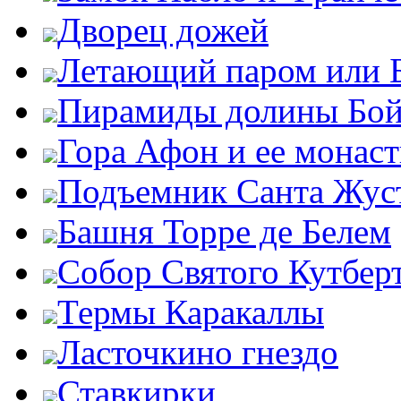
Дворец дожей
Летающий паром или 
Пирамиды долины Бо
Гора Афон и ее монас
Подъемник Санта Жус
Башня Торре де Белем
Собор Святого Кутбер
Термы Каракаллы
Ласточкино гнездо
Ставкирки