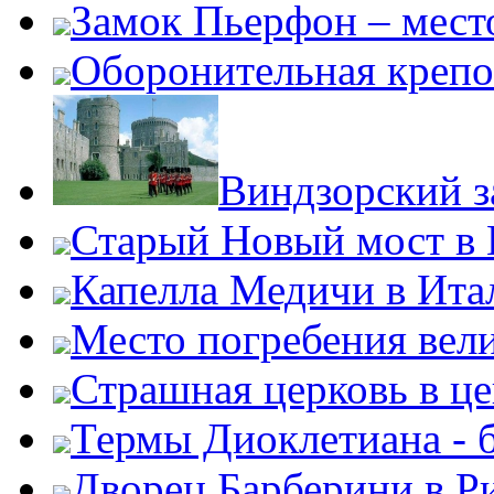
Замок Пьерфон – место
Оборонительная крепо
Виндзорский 
Старый Новый мост в
Капелла Медичи в Ита
Место погребения вел
Страшная церковь в ц
Термы Диоклетиана - 
Дворец Барберини в Р