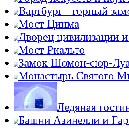
Вартбург - горный зам
Мост Цинма
Дворец цивилизации и
Мост Риальто
Замок Шомон-сюр-Лу
Монастырь Святого М
Ледяная гости
Башни Азинелли и Гар