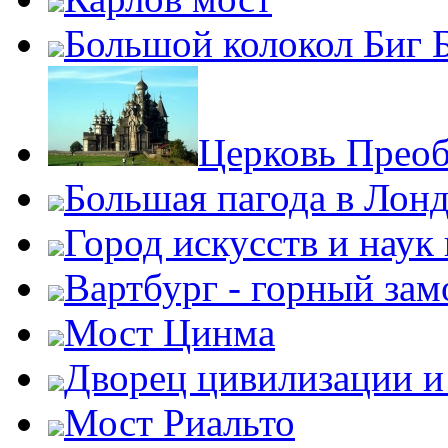
Большой колокол Биг 
Церковь Прео
Большая пагода в Лон
Город искусств и наук
Вартбург - горный зам
Мост Цинма
Дворец цивилизации и
Мост Риальто