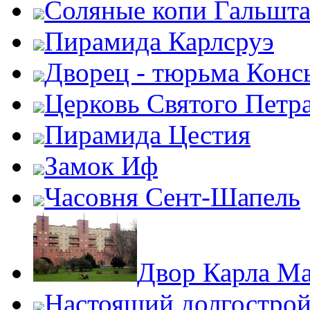
Соляные копи Гальшта
Пирамида Карлсруэ
Дворец - тюрьма Конс
Церковь Святого Петр
Пирамида Цестия
Замок Иф
Часовня Сент-Шапель
Двор Карла Ма
Настоящий долгострой