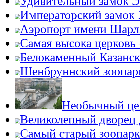
Удивительный замок Э
Императорский замок
Аэропорт имени Шарля
Самая высока церковь
Белокаменный Казанс
Шенбруннский зоопар
Необычный це
Великолепный дворец
Самый старый зоопарк