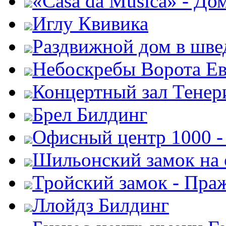
«Casa da Musica» - До
Иглу Квивика
Раздвижной дом в шве
Небоскребы Ворота Е
Концертный зал Тенер
Брел Билдинг
Офисный центр 1000 -
Шильонский замок на 
Тройский замок - Пра
Ллойдз Билдинг