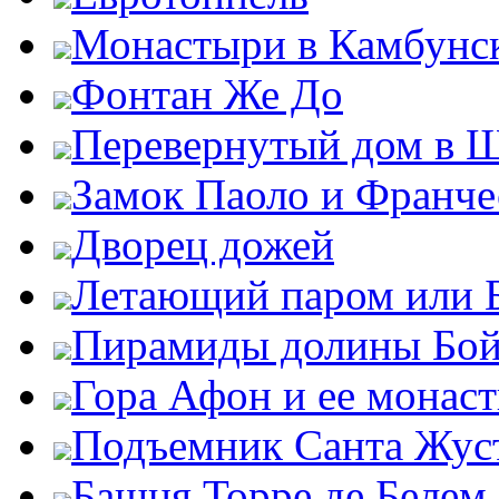
Монастыри в Камбунск
Фонтан Же До
Перевернутый дом в 
Замок Паоло и Франче
Дворец дожей
Летающий паром или 
Пирамиды долины Бо
Гора Афон и ее монас
Подъемник Санта Жус
Башня Торре де Белем