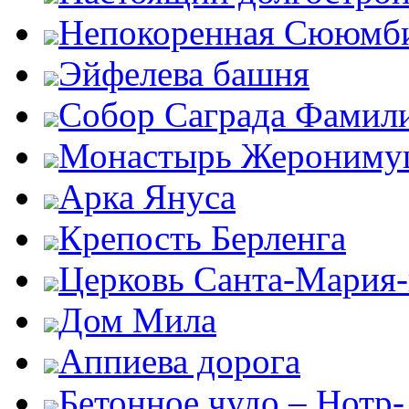
Непокоренная Сююмб
Эйфелева башня
Собор Саграда Фамил
Монастырь Жероним
Арка Януса
Крепость Берленга
Церковь Санта-Мария
Дом Мила
Аппиева дорога
Бетонное чудо – Нотр