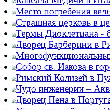
Капелла Медичи в Ита
Место погребения вел
Страшная церковь в ц
Термы Диоклетиана - 
Дворец Барберини в Р
Многофункциональный
Собор св. Иакова в го
Римский Колизей в Пу
Чудо инженерии – Акв
Дворец Пена в Португ