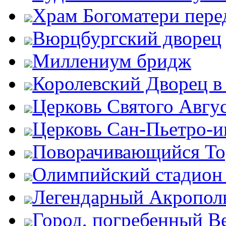
Храм Богоматери пер
Вюрцбургский дворец
Миллениум бридж
Королевский Дворец в
Церковь Святого Авгу
Церковь Сан-Пьетро-
Поворачивающийся Тор
Олимпийский стадион
Легендарный Акропол
Город, погребенный В