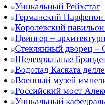
Уникальный Рейхстаг
Германский Парфенон 
Королевский павильон
Цвингер – архитектур
Стеклянный дворец – G
Шедевральные Бранден
Водопад Каската делл
Военный музей импер
Российский мост Алекс
Уникальный кафедрал