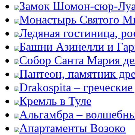
Замок Шомон-сюр-Лу
Монастырь Святого М
Ледяная гостиница, ро
Башни Азинелли и Гар
Собор Санта Мария де
Пантеон, памятник дре
Drakospita – гречески
Кремль в Туле
Альгамбра – волшебны
Апартаменты Возоко