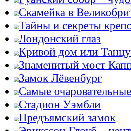
Скамейка в Великобри
Тайны и секреты креп
Лондонский глаз
Кривой дом или Танц
Знаменитый мост Кап
Замок Лёвенбург
Самые очаровательные
Стадион Уэмбли
Предъямский замок
Эрикссон Глоуб – цент