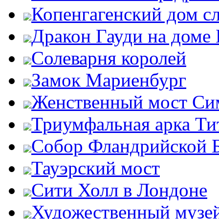
Копенгагенский дом с
Дракон Гауди на доме 
Солеварня королей
Замок Мариенбург
Женственный мост Си
Триумфальная арка Ти
Собор Фландрийской 
Тауэрский мост
Сити Холл в Лондоне
Художественный музей