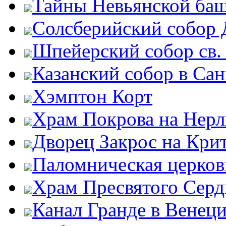
Тайны Невьянской ба
Солсберийский собор
Шпейерский собор св.
Казанский собор в Сан
Хэмптон Корт
Храм Покрова на Нерл
Дворец Закрос на Кри
Паломническая церков
Храм Пресвятого Серд
Канал Гранде в Венец