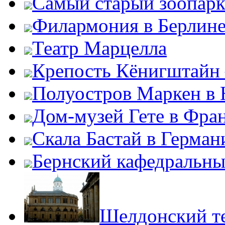
Самый старый зоопарк
Филармония в Берлин
Театр Марцелла
Крепость Кёнигштайн 
Полуостров Маркен в 
Дом-музей Гете в Фра
Скала Бастай в Герман
Бернский кафедральны
Шелдонский т