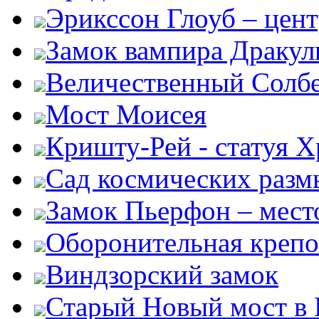
Эрикссон Глоуб – цент
Замок вампира Драку
Величественный Солб
Мост Моисея
Кришту-Рей - статуя Х
Сад космических раз
Замок Пьерфон – место
Оборонительная крепо
Виндзорский замок
Старый Новый мост в