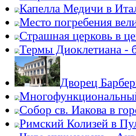
Капелла Медичи в Ита
Место погребения вел
Страшная церковь в ц
Термы Диоклетиана - 
Дворец Барбер
Многофункциональный
Собор св. Иакова в го
Римский Колизей в Пу