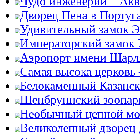
Чудо инженерии – Акв
Дворец Пена в Португ
Удивительный замок Э
Императорский замок
Аэропорт имени Шарля
Самая высока церковь
Белокаменный Казанс
Шенбруннский зоопар
Необычный цепной мо
Великолепный дворец