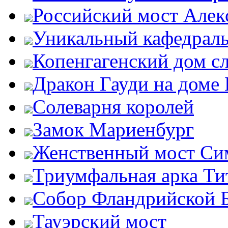
Российский мост Алекс
Уникальный кафедрал
Копенгагенский дом с
Дракон Гауди на доме 
Солеварня королей
Замок Мариенбург
Женственный мост Си
Триумфальная арка Ти
Собор Фландрийской 
Тауэрский мост