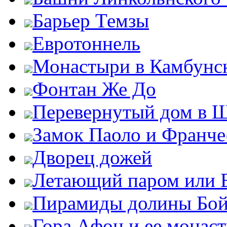
Барьер Темзы
Евротоннель
Монастыри в Камбунск
Фонтан Же До
Перевернутый дом в 
Замок Паоло и Франче
Дворец дожей
Летающий паром или 
Пирамиды долины Бо
Гора Афон и ее монас