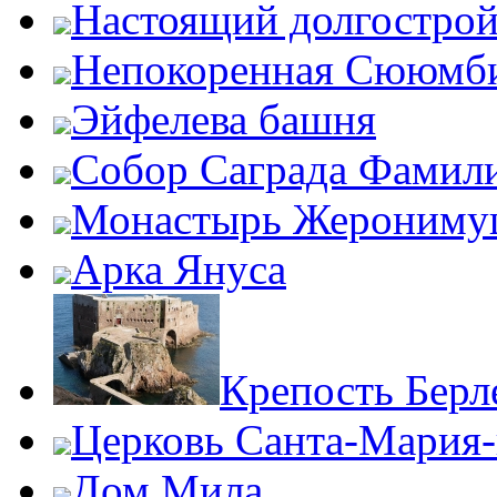
Настоящий долгострой
Непокоренная Сююмб
Эйфелева башня
Собор Саграда Фамил
Монастырь Жероним
Арка Януса
Крепость Берл
Церковь Санта-Мария
Дом Мила