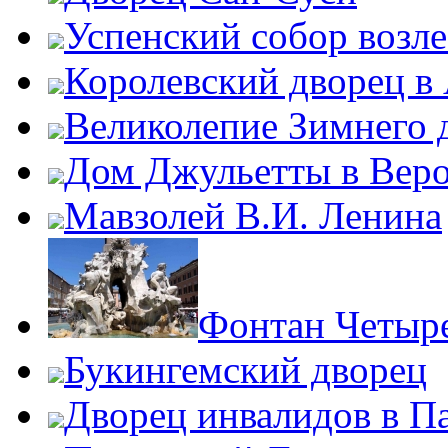
Успенский собор возл
Королевский дворец в
Великолепие Зимнего 
Дом Джульетты в Вер
Мавзолей В.И. Ленина
Фонтан Четыре
Букингемский дворец
Дворец инвалидов в П