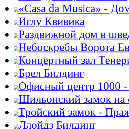
«Casa da Musica» - До
Иглу Квивика
Раздвижной дом в шве
Небоскребы Ворота Е
Концертный зал Тенер
Брел Билдинг
Офисный центр 1000 -
Шильонский замок на 
Тройский замок - Пра
Ллойдз Билдинг