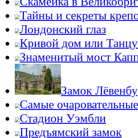
Скамейка в Великобри
Тайны и секреты креп
Лондонский глаз
Кривой дом или Танц
Знаменитый мост Кап
Замок Лёвенбу
Самые очаровательные
Стадион Уэмбли
Предъямский замок