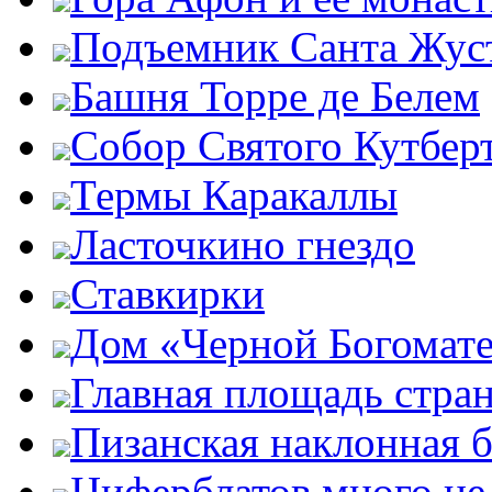
Подъемник Санта Жус
Башня Торре де Белем
Собор Святого Кутбер
Термы Каракаллы
Ласточкино гнездо
Ставкирки
Дом «Черной Богомат
Главная площадь стра
Пизанская наклонная 
Циферблатов много не