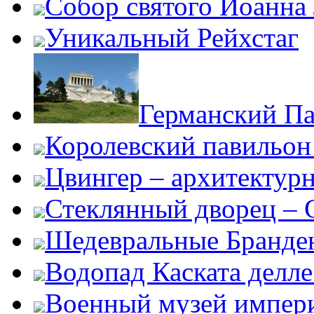
Собор святого Иоанна
Уникальный Рейхстаг
Германский Па
Королевский павильон
Цвингер – архитектур
Стеклянный дворец – G
Шедевральные Бранден
Водопад Каската делл
Военный музей импер