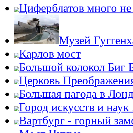
Циферблатов много не
Музей Гугген
Карлов мост
Большой колокол Биг 
Церковь Преображени
Большая пагода в Лон
Город искусств и наук
Вартбург - горный зам