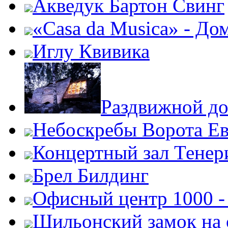
Акведук Бартон Свинг
«Casa da Musica» - До
Иглу Квивика
Раздвижной до
Небоскребы Ворота Е
Концертный зал Тенер
Брел Билдинг
Офисный центр 1000 -
Шильонский замок на 