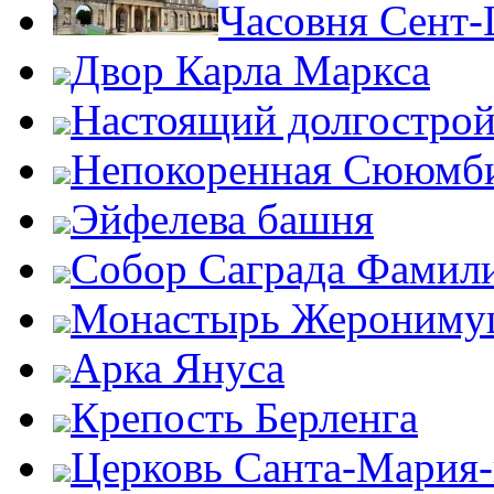
Часовня Сент
Двор Карла Маркса
Настоящий долгострой
Непокоренная Сююмб
Эйфелева башня
Собор Саграда Фамил
Монастырь Жероним
Арка Януса
Крепость Берленга
Церковь Санта-Мария