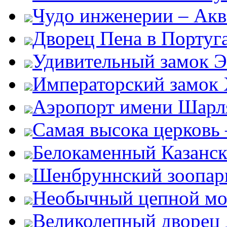
Чудо инженерии – Акв
Дворец Пена в Португ
Удивительный замок Э
Императорский замок
Аэропорт имени Шарля
Самая высока церковь
Белокаменный Казанс
Шенбруннский зоопар
Необычный цепной мо
Великолепный дворец