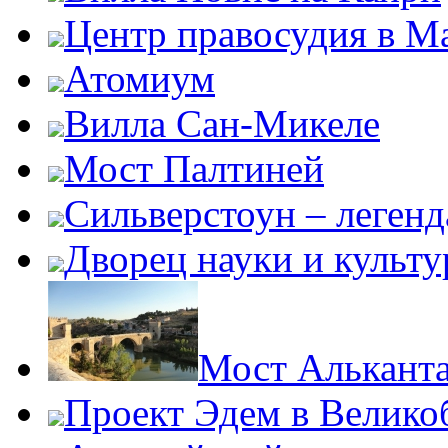
Центр правосудия в М
Атомиум
Вилла Сан-Микеле
Мост Палтиней
Сильверстоун – леген
Дворец науки и культ
Мост Алькант
Проект Эдем в Велико