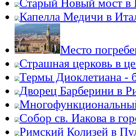
Старый Новый мост в
Капелла Медичи в Ита
Место погребе
Страшная церковь в ц
Термы Диоклетиана - 
Дворец Барберини в Р
Многофункциональный
Собор св. Иакова в го
Римский Колизей в Пу