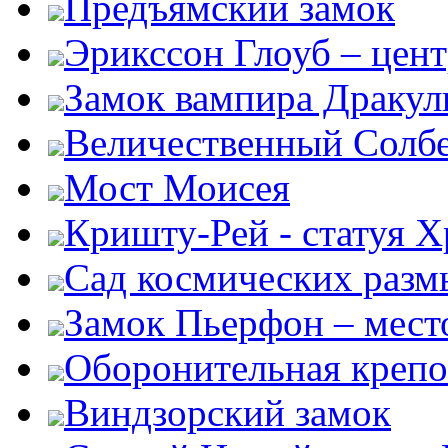
Предъямский замок
Эрикссон Глоуб – цент
Замок вампира Драку
Величественный Солб
Мост Моисея
Кришту-Рей - статуя Х
Сад космических раз
Замок Пьерфон – место
Оборонительная крепо
Виндзорский замок