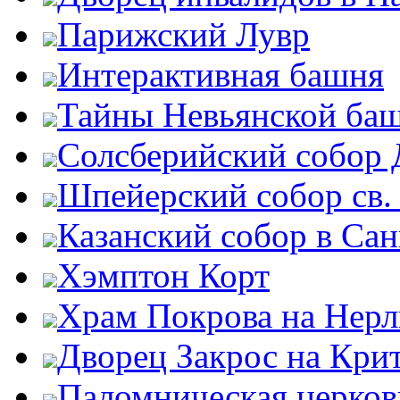
Парижский Лувр
Интерактивная башня
Тайны Невьянской ба
Солсберийский собор
Шпейерский собор св.
Казанский собор в Сан
Хэмптон Корт
Храм Покрова на Нерл
Дворец Закрос на Кри
Паломническая церков