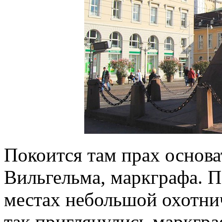
Покоится там прах основат
Вильгельма, маркграфа. П
местах небольшой охотни
так приглянулись маркгра