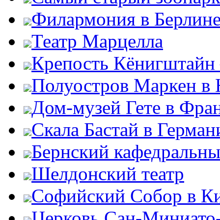
Филармония в Берлин
Театр Марцелла
Крепость Кёнигштайн 
Полуостров Маркен в 
Дом-музей Гете в Фра
Скала Бастай в Герман
Бернский кафедральны
Шелдонский театр
Софийский Собор в К
Церковь Сан-Миниато