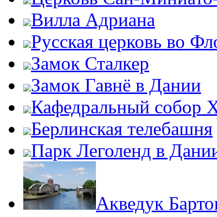
Вилла Адриана
Русская церковь во Ф
Замок Сталкер
Замок Гавнё в Дании
Кафедральный собор Х
Берлинская телебашня
Парк Леголенд в Дани
Акведук Барто