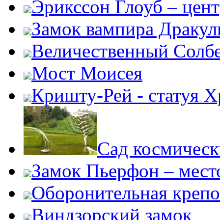
Эрикссон Глоуб – цент
Замок вампира Драку
Величественный Солб
Мост Моисея
Кришту-Рей - статуя Х
Сад космичес
Замок Пьерфон – место
Оборонительная крепо
Виндзорский замок