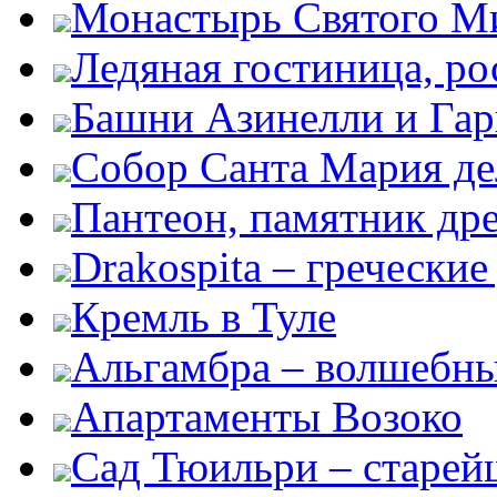
Монастырь Святого М
Ледяная гостиница, ро
Башни Азинелли и Гар
Собор Санта Мария де
Пантеон, памятник дре
Drakospita – гречески
Кремль в Туле
Альгамбра – волшебны
Апартаменты Возоко
Сад Тюильри – старей