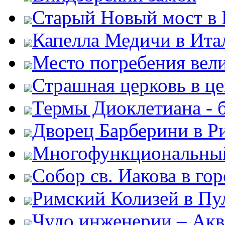
Старый Новый мост в
Капелла Медичи в Ита
Место погребения вел
Страшная церковь в ц
Термы Диоклетиана - 
Дворец Барберини в Р
Многофункциональный
Собор св. Иакова в го
Римский Колизей в Пу
Чудо инженерии – Акв