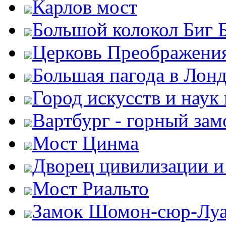
Карлов мост
Большой колокол Биг 
Церковь Преображени
Большая пагода в Лон
Город искусств и наук
Вартбург - горный зам
Мост Цинма
Дворец цивилизации и
Мост Риальто
Замок Шомон-сюр-Лу