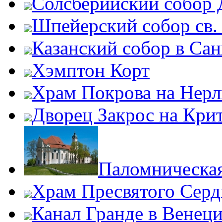
Солсберийский собор
Шпейерский собор св.
Казанский собор в Сан
Хэмптон Корт
Храм Покрова на Нерл
Дворец Закрос на Кри
Паломническая
Храм Пресвятого Серд
Канал Гранде в Венец