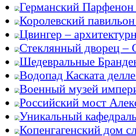
Германский Парфенон 
Королевский павильон
Цвингер – архитектур
Стеклянный дворец – G
Шедевральные Бранден
Водопад Каската делл
Военный музей импер
Российский мост Алекс
Уникальный кафедрал
Копенгагенский дом с