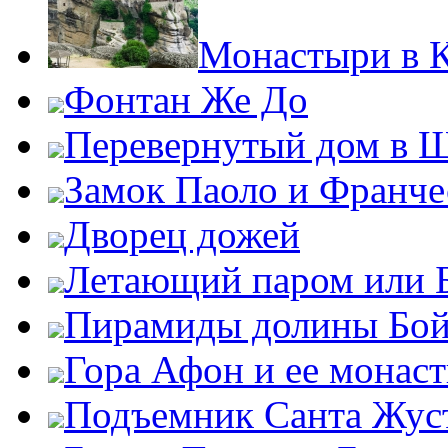
Монастыри в К
Фонтан Же До
Перевернутый дом в 
Замок Паоло и Франче
Дворец дожей
Летающий паром или 
Пирамиды долины Бо
Гора Афон и ее монас
Подъемник Санта Жус