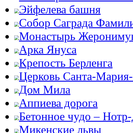
Эйфелева башня
Собор Саграда Фамил
Монастырь Жероним
Арка Януса
Крепость Берленга
Церковь Санта-Мария
Дом Мила
Аппиева дорога
Бетонное чудо – Нотр
Микенские львы