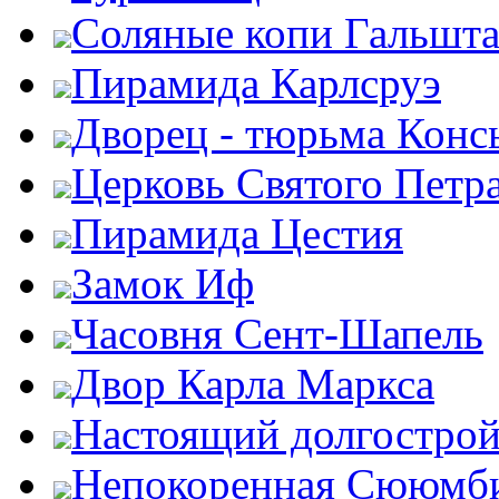
Соляные копи Гальшта
Пирамида Карлсруэ
Дворец - тюрьма Конс
Церковь Святого Петр
Пирамида Цестия
Замок Иф
Часовня Сент-Шапель
Двор Карла Маркса
Настоящий долгострой
Непокоренная Сююмб