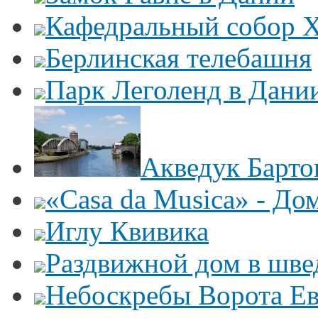
Кафедральный собор Х
Берлинская телебашня
Парк Леголенд в Дани
Акведук Барто
«Casa da Musica» - До
Иглу Квивика
Раздвижной дом в шве
Небоскребы Ворота Е