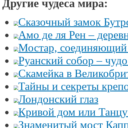
Другие чудеса мира:
Сказочный замок Бутр
Амо де ля Рен – дере
Мостар, соединяющий 
Руанский собор – чудо
Скамейка в Великобри
Тайны и секреты креп
Лондонский глаз
Кривой дом или Танц
Знаменитый мост Кап