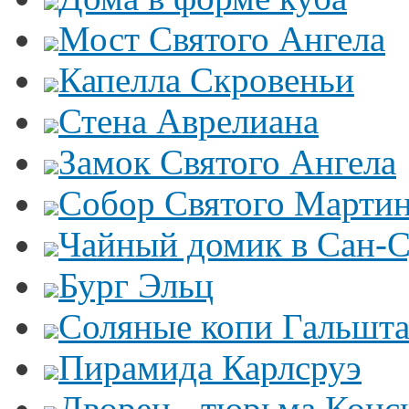
Мост Святого Ангела
Капелла Скровеньи
Стена Аврелиана
Замок Святого Ангела
Собор Святого Марти
Чайный домик в Сан-
Бург Эльц
Соляные копи Гальшта
Пирамида Карлсруэ
Дворец - тюрьма Конс