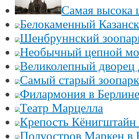
Самая высока 
Белокаменный Казанс
Шенбруннский зоопар
Необычный цепной мо
Великолепный дворец
Самый старый зоопарк
Филармония в Берлин
Театр Марцелла
Крепость Кёнигштайн 
Полуостров Маркен в 