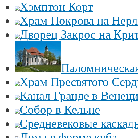
Хэмптон Корт
Храм Покрова на Нерл
Дворец Закрос на Кри
Паломническая
Храм Пресвятого Серд
Канал Гранде в Венец
Собор в Кельне
Средневековые каскад
Дома в форме куба