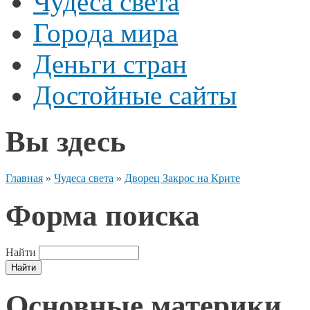
Чудеса света
Города мира
Деньги стран
Достойные сайты
Вы здесь
Главная
»
Чудеса света
»
Дворец Закрос на Крите
Форма поиска
Найти
Основные материки