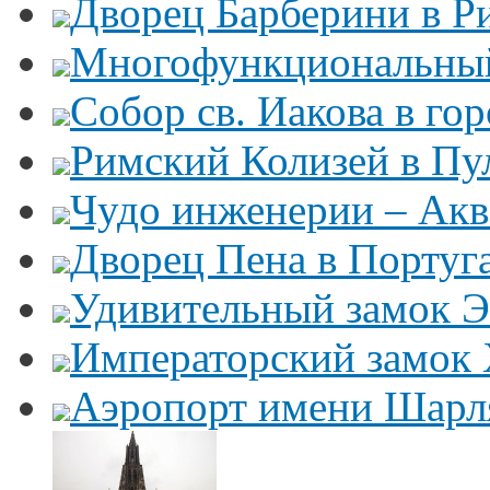
Дворец Барберини в Р
Многофункциональный
Собор св. Иакова в го
Римский Колизей в Пу
Чудо инженерии – Акв
Дворец Пена в Португ
Удивительный замок Э
Императорский замок
Аэропорт имени Шарля