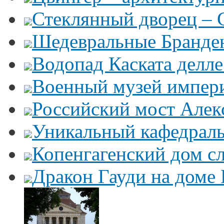
Стеклянный дворец – G
Шедевральные Бранден
Водопад Каската делл
Военный музей импер
Российский мост Алекс
Уникальный кафедрал
Копенгагенский дом с
Дракон Гауди на доме 