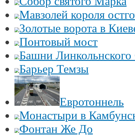
Собор святого Марка
Мавзолей короля остг
Золотые ворота в Киев
Понтовый мост
Башни Линкольнского
Барьер Темзы
Евротоннель
Монастыри в Камбунск
Фонтан Же До