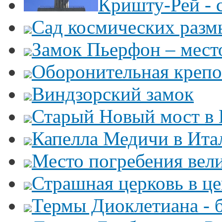
Кришту-Рей - 
Сад космических раз
Замок Пьерфон – место
Оборонительная крепо
Виндзорский замок
Старый Новый мост в
Капелла Медичи в Ита
Место погребения вел
Страшная церковь в ц
Термы Диоклетиана - 