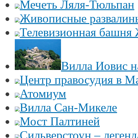
Мечеть Ляля-Тюльпан
Живописные развалин
Телевизионная башня
Вилла Иовис н
Центр правосудия в М
Атомиум
Вилла Сан-Микеле
Мост Палтиней
Сильверстоун – леген