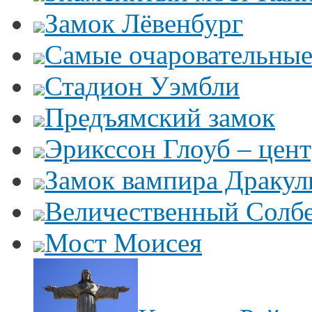
Замок Лёвенбург
Самые очаровательные
Стадион Уэмбли
Предъямский замок
Эрикссон Глоуб – цент
Замок вампира Драку
Величественный Солб
Мост Моисея