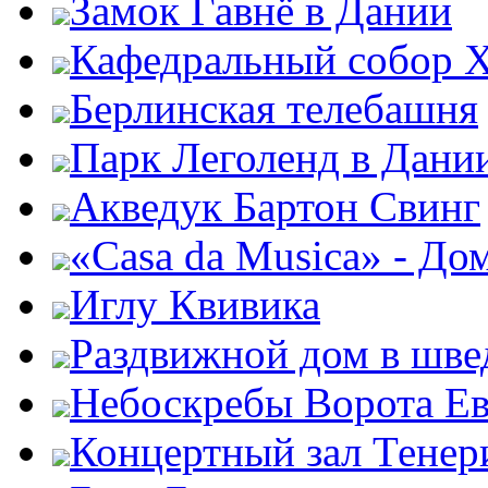
Замок Гавнё в Дании
Кафедральный собор Х
Берлинская телебашня
Парк Леголенд в Дани
Акведук Бартон Свинг
«Casa da Musica» - До
Иглу Квивика
Раздвижной дом в шве
Небоскребы Ворота Е
Концертный зал Тенер