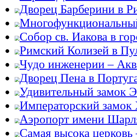
Дворец Барберини в Р
Многофункциональный
Собор св. Иакова в го
Римский Колизей в Пу
Чудо инженерии – Акв
Дворец Пена в Португ
Удивительный замок Э
Императорский замок
Аэропорт имени Шарля
Самая высока церковь