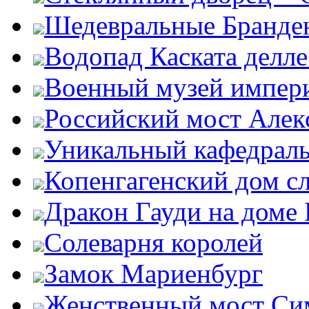
Шедевральные Бранден
Водопад Каската делл
Военный музей импер
Российский мост Алекс
Уникальный кафедрал
Копенгагенский дом с
Дракон Гауди на доме 
Солеварня королей
Замок Мариенбург
Женственный мост Си