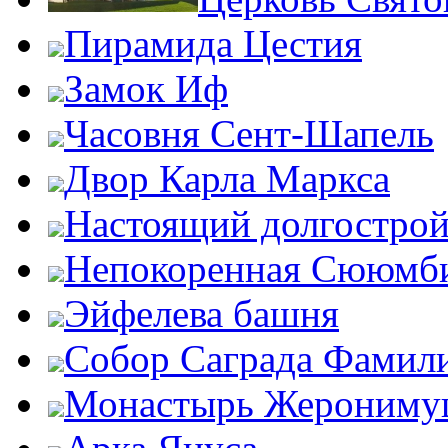
Пирамида Цестия
Замок Иф
Часовня Сент-Шапель
Двор Карла Маркса
Настоящий долгострой
Непокоренная Сююмб
Эйфелева башня
Собор Саграда Фамил
Монастырь Жероним