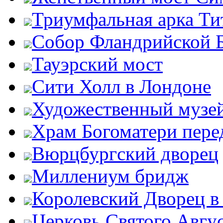
Триумфальная арка Ти
Собор Фландрийской 
Тауэрский мост
Сити Холл в Лондоне
Художественный музей
Храм Богоматери пер
Вюрцбургский дворец
Миллениум бридж
Королевский Дворец в
Церковь Святого Авгу