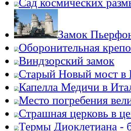
Сад космических раз
Замок Пьерфон
Оборонительная крепо
Виндзорский замок
Старый Новый мост в
Капелла Медичи в Ита
Место погребения вел
Страшная церковь в ц
Термы Диоклетиана - 