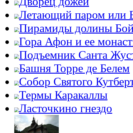
Дворец дожей
Летающий паром или 
Пирамиды долины Бо
Гора Афон и ее монас
Подъемник Санта Жус
Башня Торре де Белем
Собор Святого Кутбер
Термы Каракаллы
Ласточкино гнездо