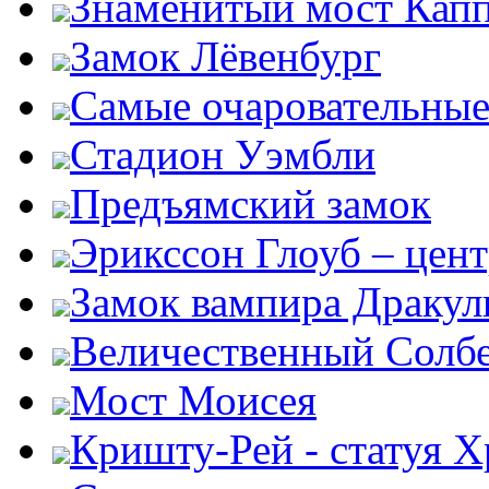
Знаменитый мост Кап
Замок Лёвенбург
Самые очаровательные
Стадион Уэмбли
Предъямский замок
Эрикссон Глоуб – цент
Замок вампира Драку
Величественный Солб
Мост Моисея
Кришту-Рей - статуя Х