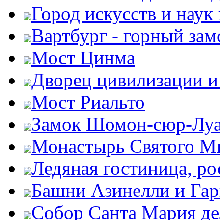
Город искусств и наук
Вартбург - горный зам
Мост Цинма
Дворец цивилизации и
Мост Риальто
Замок Шомон-сюр-Лу
Монастырь Святого М
Ледяная гостиница, ро
Башни Азинелли и Гар
Собор Санта Мария де