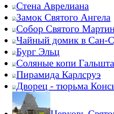
Стена Аврелиана
Замок Святого Ангела
Собор Святого Марти
Чайный домик в Сан-
Бург Эльц
Соляные копи Гальшта
Пирамида Карлсруэ
Дворец - тюрьма Конс
Церковь Свято