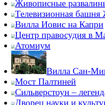
Живописные развалин
Телевизионная башня
Вилла Иовис на Капри
Центр правосудия в М
Атомиум
Вилла Сан-Ми
Мост Палтиней
Сильверстоун – леген
Дворец науки и культ