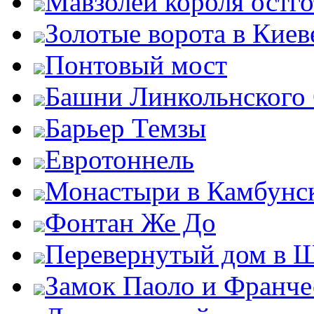
Мавзолей короля остг
Золотые ворота в Киев
Понтовый мост
Башни Линкольнского
Барьер Темзы
Евротоннель
Монастыри в Камбунск
Фонтан Же До
Перевернутый дом в 
Замок Паоло и Франче